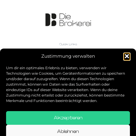
Quick Links
Die Brokerei
Zustimmung verwalten
Über uns
Bürovermietung
Um dir ein optimales Erlebnis zu bieten, verwenden wir
Investment
Technologien wie Cookies, um Geräteinformationen zu speichern
Industrie & Logistik
und/oder darauf zuzugreifen. Wenn du diesen Technologien
zustimmst, können wir Daten wie das Surfverhalten oder
Immobilienangebote
eindeutige IDs auf dieser Website verarbeiten. Wenn du deine
Büroflächenrechner
Zustimmung nicht erteilst oder zurückziehst, können bestimmte
Wissen
Merkmale und Funktionen beeinträchtigt werden.
Kontakt
Akzeptieren
Allgemeine Geschäftsbedingungen
Datenschutz
Ablehnen