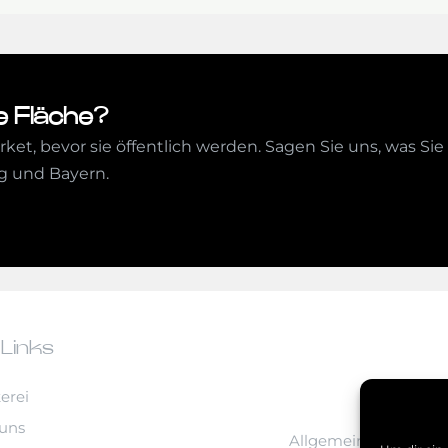
e Fläche?
arket, bevor sie öffentlich werden. Sagen Sie uns, was 
g und Bayern.
 Links
erei
uns
Allgemeine