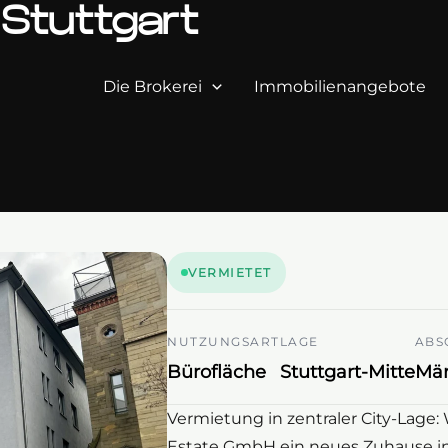
 Stuttgart
Die Brokerei
Immobilienangebote
VERMIETET
NUTZUNGSART
LAGE
ABS
Bürofläche
Stuttgart-Mitte
Mär
Vermietung in zentraler City-Lage: 
Estate GmbH ein neues Zuhause in 