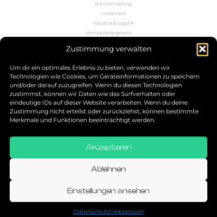
Bürovermietung
Investment
Industrie & Logistik
Immobilienangebote
Büroflächenrechner
Zustimmung verwalten
Wissen
Kontakt
Um dir ein optimales Erlebnis zu bieten, verwenden wir
Technologien wie Cookies, um Geräteinformationen zu speichern
und/oder darauf zuzugreifen. Wenn du diesen Technologien
5.0
zustimmst, können wir Daten wie das Surfverhalten oder
eindeutige IDs auf dieser Website verarbeiten. Wenn du deine
Bestbewerteter Service
Zustimmung nicht erteilst oder zurückziehst, können bestimmte
verifiziert von: Trustindex
Merkmale und Funktionen beeinträchtigt werden.
Akzeptieren
Allgemeine Geschäftsbedingungen
Datenschutz
Ablehnen
Impressum
Einstellungen ansehen
© 2026
Datenschutz
Impressum