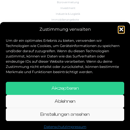
Bürovermietung
Investment
Industrie & Logistik
Immobilienangebote
Büroflächenrechner
Zustimmung verwalten
Wissen
Kontakt
Um dir ein optimales Erlebnis zu bieten, verwenden wir
Technologien wie Cookies, um Geräteinformationen zu speichern
und/oder darauf zuzugreifen. Wenn du diesen Technologien
5.0
zustimmst, können wir Daten wie das Surfverhalten oder
eindeutige IDs auf dieser Website verarbeiten. Wenn du deine
Bestbewerteter Service
Zustimmung nicht erteilst oder zurückziehst, können bestimmte
verifiziert von: Trustindex
Merkmale und Funktionen beeinträchtigt werden.
Akzeptieren
Allgemeine Geschäftsbedingungen
Datenschutz
Ablehnen
Impressum
Einstellungen ansehen
© 2026
Datenschutz
Impressum