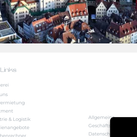
 Links
erei
uns
vermietung
tment
Allgemeine
rie & Logistik
Geschäftsbedingung
ienangebote
Datenschutz
chenrechner