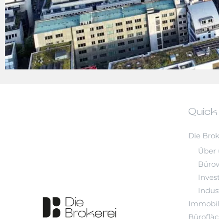
Quick
Die Brok
Über 
Büro
Inves
Indust
Immobil
Büroflä