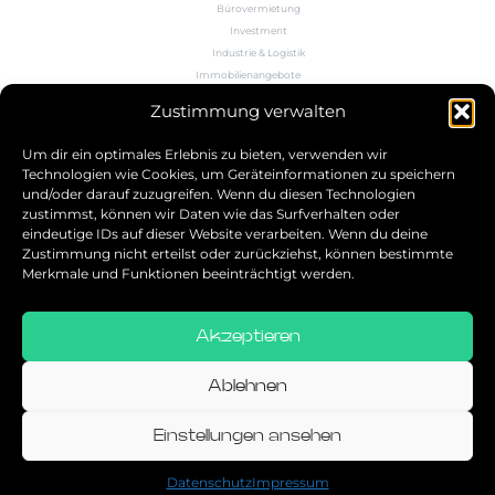
Bürovermietung
Investment
Industrie & Logistik
Immobilienangebote
Büroflächenrechner
Zustimmung verwalten
Wissen
Kontakt
Um dir ein optimales Erlebnis zu bieten, verwenden wir
Technologien wie Cookies, um Geräteinformationen zu speichern
und/oder darauf zuzugreifen. Wenn du diesen Technologien
5.0
zustimmst, können wir Daten wie das Surfverhalten oder
eindeutige IDs auf dieser Website verarbeiten. Wenn du deine
Bestbewerteter Service
Zustimmung nicht erteilst oder zurückziehst, können bestimmte
verifiziert von: Trustindex
Merkmale und Funktionen beeinträchtigt werden.
Akzeptieren
Allgemeine Geschäftsbedingungen
Datenschutz
Ablehnen
Impressum
Einstellungen ansehen
© 2026
Datenschutz
Impressum