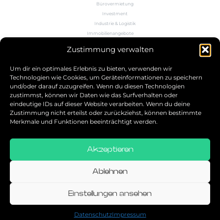
Bürovermietung
Investment
Industrie & Logistik
Immobilienangebote
Büroflächenrechner
Zustimmung verwalten
Wissen
Kontakt
Um dir ein optimales Erlebnis zu bieten, verwenden wir
Technologien wie Cookies, um Geräteinformationen zu speichern
und/oder darauf zuzugreifen. Wenn du diesen Technologien
5.0
zustimmst, können wir Daten wie das Surfverhalten oder
eindeutige IDs auf dieser Website verarbeiten. Wenn du deine
Bestbewerteter Service
Zustimmung nicht erteilst oder zurückziehst, können bestimmte
verifiziert von: Trustindex
Merkmale und Funktionen beeinträchtigt werden.
Akzeptieren
Allgemeine Geschäftsbedingungen
Datenschutz
Ablehnen
Impressum
Einstellungen ansehen
© 2026
Datenschutz
Impressum