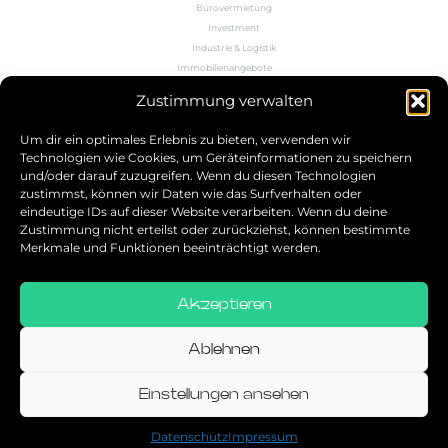
Bürovermietung
Investment
Industrie & Logistik
Immobilienangebote
Büroflächenrechner
Zustimmung verwalten
Wissen
Kontakt
Um dir ein optimales Erlebnis zu bieten, verwenden wir
Technologien wie Cookies, um Geräteinformationen zu speichern
und/oder darauf zuzugreifen. Wenn du diesen Technologien
5.0
zustimmst, können wir Daten wie das Surfverhalten oder
eindeutige IDs auf dieser Website verarbeiten. Wenn du deine
Bestbewerteter Service
Zustimmung nicht erteilst oder zurückziehst, können bestimmte
verifiziert von: Trustindex
Merkmale und Funktionen beeinträchtigt werden.
Akzeptieren
Allgemeine Geschäftsbedingungen
Datenschutz
Ablehnen
Impressum
Einstellungen ansehen
© 2026
Datenschutz
Impressum