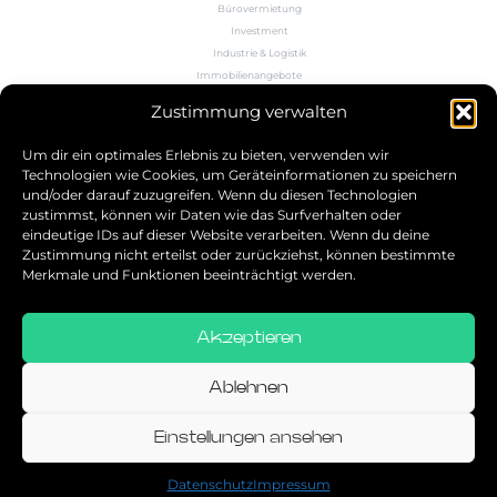
Bürovermietung
Investment
Industrie & Logistik
Immobilienangebote
Büroflächenrechner
Zustimmung verwalten
Wissen
Kontakt
Um dir ein optimales Erlebnis zu bieten, verwenden wir
Technologien wie Cookies, um Geräteinformationen zu speichern
und/oder darauf zuzugreifen. Wenn du diesen Technologien
5.0
zustimmst, können wir Daten wie das Surfverhalten oder
eindeutige IDs auf dieser Website verarbeiten. Wenn du deine
Bestbewerteter Service
Zustimmung nicht erteilst oder zurückziehst, können bestimmte
verifiziert von: Trustindex
Merkmale und Funktionen beeinträchtigt werden.
Akzeptieren
Allgemeine Geschäftsbedingungen
Datenschutz
Ablehnen
Impressum
Einstellungen ansehen
© 2026
Datenschutz
Impressum