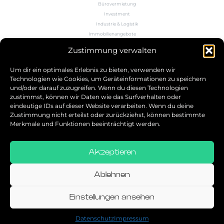
Bürovermietung
Investment
Industrie & Logistik
Immobilienangebote
Büroflächenrechner
Zustimmung verwalten
Wissen
Kontakt
Um dir ein optimales Erlebnis zu bieten, verwenden wir
Technologien wie Cookies, um Geräteinformationen zu speichern
und/oder darauf zuzugreifen. Wenn du diesen Technologien
5.0
zustimmst, können wir Daten wie das Surfverhalten oder
eindeutige IDs auf dieser Website verarbeiten. Wenn du deine
Bestbewerteter Service
Zustimmung nicht erteilst oder zurückziehst, können bestimmte
verifiziert von: Trustindex
Merkmale und Funktionen beeinträchtigt werden.
Akzeptieren
Allgemeine Geschäftsbedingungen
Datenschutz
Ablehnen
Impressum
Einstellungen ansehen
© 2026
Datenschutz
Impressum