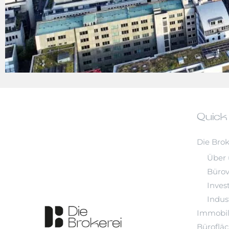
Quick
Die Brok
Über 
Büro
Inves
Indust
Immobil
Büroflä