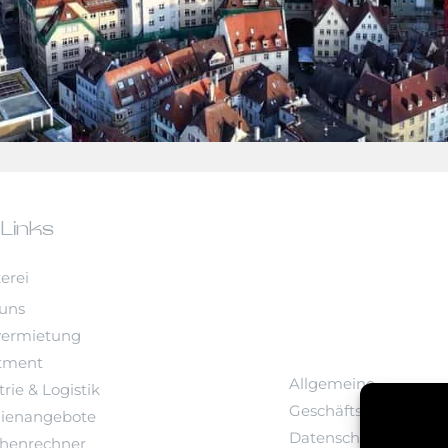
 Links
erei
uns
vermietung
tment
Allgemeine
rie & Logistik
Geschäftsbedingung
ienangebote
Datenschutz
chenrechner