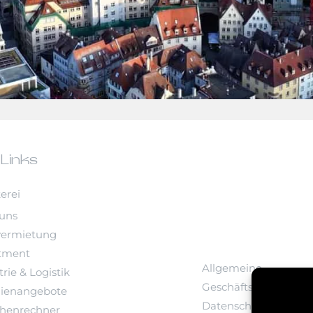
 Links
erei
uns
vermietung
tment
Allgemeine
rie & Logistik
Geschäftsbedingung
ienangebote
Datenschutz
chenrechner