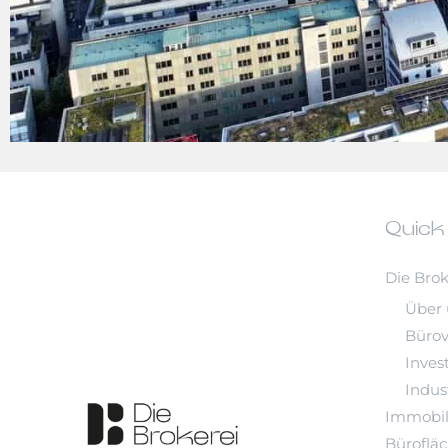
Quick
Die Brok
Über 
Büro
Inves
Indust
Immobil
Büroflä