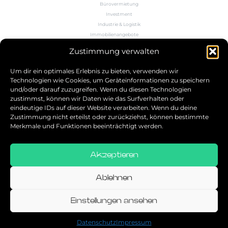
Bürovermietung
Investment
Industrie & Logistik
Immobilienangebote
Büroflächenrechner
Zustimmung verwalten
Wissen
Kontakt
Um dir ein optimales Erlebnis zu bieten, verwenden wir
Technologien wie Cookies, um Geräteinformationen zu speichern
und/oder darauf zuzugreifen. Wenn du diesen Technologien
5.0
zustimmst, können wir Daten wie das Surfverhalten oder
eindeutige IDs auf dieser Website verarbeiten. Wenn du deine
Bestbewerteter Service
Zustimmung nicht erteilst oder zurückziehst, können bestimmte
verifiziert von: Trustindex
Merkmale und Funktionen beeinträchtigt werden.
Akzeptieren
Allgemeine Geschäftsbedingungen
Datenschutz
Ablehnen
Impressum
Einstellungen ansehen
© 2026
Datenschutz
Impressum