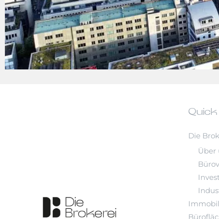
Quick
Die Brok
Über 
Büro
Inves
Indust
Immobil
Büroflä