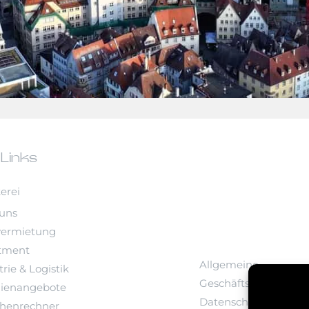
 Links
erei
uns
vermietung
tment
Allgemeine
rie & Logistik
Geschäftsbedingung
ienangebote
Datenschutz
chenrechner