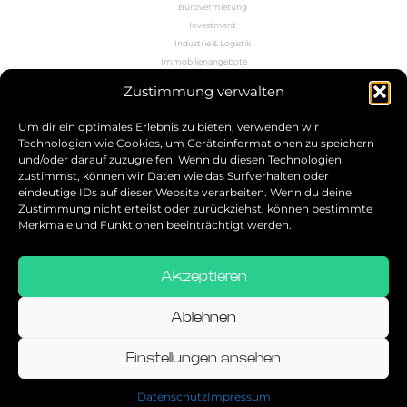
Bürovermietung
Investment
Industrie & Logistik
Immobilienangebote
Büroflächenrechner
Zustimmung verwalten
Wissen
Kontakt
Um dir ein optimales Erlebnis zu bieten, verwenden wir
Technologien wie Cookies, um Geräteinformationen zu speichern
und/oder darauf zuzugreifen. Wenn du diesen Technologien
5.0
zustimmst, können wir Daten wie das Surfverhalten oder
eindeutige IDs auf dieser Website verarbeiten. Wenn du deine
Bestbewerteter Service
Zustimmung nicht erteilst oder zurückziehst, können bestimmte
verifiziert von: Trustindex
Merkmale und Funktionen beeinträchtigt werden.
Akzeptieren
Allgemeine Geschäftsbedingungen
Datenschutz
Ablehnen
Impressum
Einstellungen ansehen
© 2026
Datenschutz
Impressum