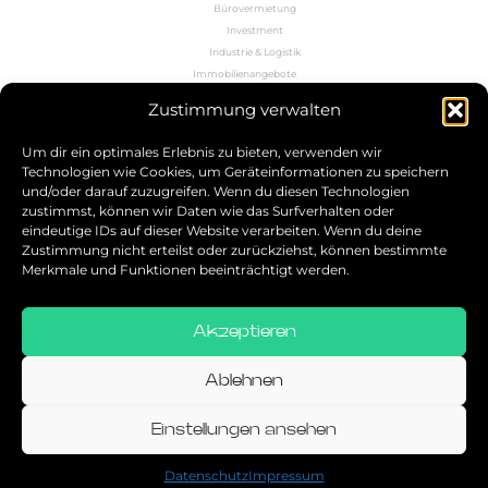
Bürovermietung
Investment
Industrie & Logistik
Immobilienangebote
Büroflächenrechner
Zustimmung verwalten
Wissen
Kontakt
Um dir ein optimales Erlebnis zu bieten, verwenden wir
Technologien wie Cookies, um Geräteinformationen zu speichern
und/oder darauf zuzugreifen. Wenn du diesen Technologien
5.0
zustimmst, können wir Daten wie das Surfverhalten oder
eindeutige IDs auf dieser Website verarbeiten. Wenn du deine
Bestbewerteter Service
Zustimmung nicht erteilst oder zurückziehst, können bestimmte
verifiziert von: Trustindex
Merkmale und Funktionen beeinträchtigt werden.
Akzeptieren
Allgemeine Geschäftsbedingungen
Datenschutz
Ablehnen
Impressum
Einstellungen ansehen
© 2026
Datenschutz
Impressum