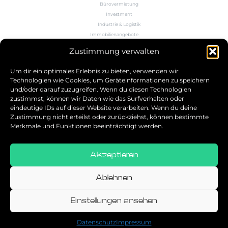
Bürovermietung
Investment
Industrie & Logistik
Immobilienangebote
Büroflächenrechner
Zustimmung verwalten
Wissen
Kontakt
Um dir ein optimales Erlebnis zu bieten, verwenden wir
Technologien wie Cookies, um Geräteinformationen zu speichern
und/oder darauf zuzugreifen. Wenn du diesen Technologien
5.0
zustimmst, können wir Daten wie das Surfverhalten oder
eindeutige IDs auf dieser Website verarbeiten. Wenn du deine
Bestbewerteter Service
Zustimmung nicht erteilst oder zurückziehst, können bestimmte
verifiziert von: Trustindex
Merkmale und Funktionen beeinträchtigt werden.
Akzeptieren
Allgemeine Geschäftsbedingungen
Datenschutz
Ablehnen
Impressum
Einstellungen ansehen
© 2026
Datenschutz
Impressum