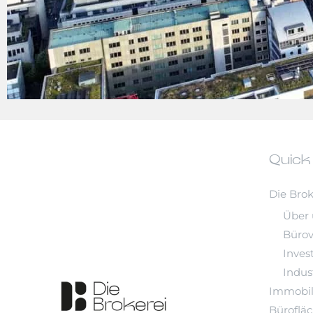
Quick
Die Brok
Über 
Büro
Inves
Indust
Immobil
Büroflä