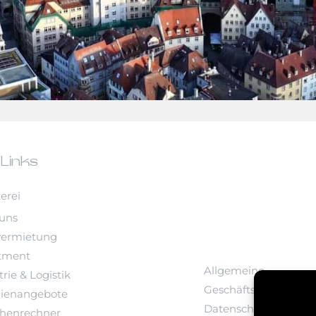
 Links
erei
uns
vermietung
tment
Allgemeine
rie & Logistik
Geschäftsbedingung
ienangebote
Datenschutz
chenrechner