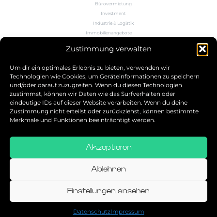
Bürovermietung
Investment
Industrie & Logistik
Immobilienangebote
Büroflächenrechner
Zustimmung verwalten
Wissen
Kontakt
Um dir ein optimales Erlebnis zu bieten, verwenden wir
Technologien wie Cookies, um Geräteinformationen zu speichern
und/oder darauf zuzugreifen. Wenn du diesen Technologien
5.0
zustimmst, können wir Daten wie das Surfverhalten oder
eindeutige IDs auf dieser Website verarbeiten. Wenn du deine
Bestbewerteter Service
Zustimmung nicht erteilst oder zurückziehst, können bestimmte
verifiziert von: Trustindex
Merkmale und Funktionen beeinträchtigt werden.
Akzeptieren
Allgemeine Geschäftsbedingungen
Datenschutz
Ablehnen
Impressum
Einstellungen ansehen
© 2026
Datenschutz
Impressum