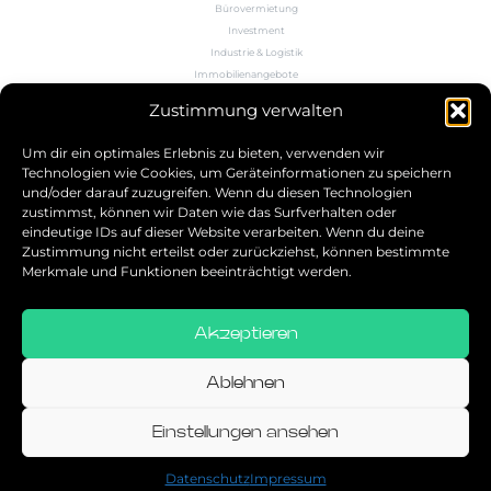
Bürovermietung
Investment
Industrie & Logistik
Immobilienangebote
Büroflächenrechner
Zustimmung verwalten
Wissen
Kontakt
Um dir ein optimales Erlebnis zu bieten, verwenden wir
Technologien wie Cookies, um Geräteinformationen zu speichern
und/oder darauf zuzugreifen. Wenn du diesen Technologien
5.0
zustimmst, können wir Daten wie das Surfverhalten oder
eindeutige IDs auf dieser Website verarbeiten. Wenn du deine
Bestbewerteter Service
Zustimmung nicht erteilst oder zurückziehst, können bestimmte
verifiziert von: Trustindex
Merkmale und Funktionen beeinträchtigt werden.
Akzeptieren
Allgemeine Geschäftsbedingungen
Datenschutz
Ablehnen
Impressum
Einstellungen ansehen
© 2026
Datenschutz
Impressum