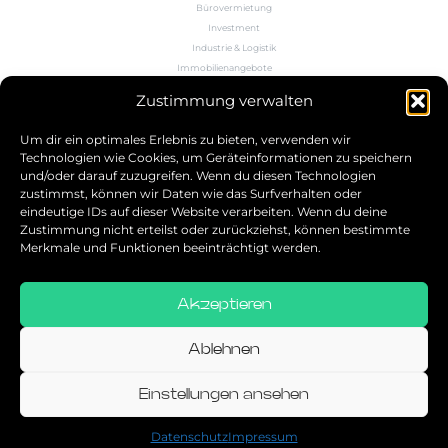
Bürovermietung
Investment
Industrie & Logistik
Immobilienangebote
Büroflächenrechner
Zustimmung verwalten
Wissen
Kontakt
Um dir ein optimales Erlebnis zu bieten, verwenden wir
Technologien wie Cookies, um Geräteinformationen zu speichern
und/oder darauf zuzugreifen. Wenn du diesen Technologien
5.0
zustimmst, können wir Daten wie das Surfverhalten oder
eindeutige IDs auf dieser Website verarbeiten. Wenn du deine
Bestbewerteter Service
Zustimmung nicht erteilst oder zurückziehst, können bestimmte
verifiziert von: Trustindex
Merkmale und Funktionen beeinträchtigt werden.
Akzeptieren
Allgemeine Geschäftsbedingungen
Datenschutz
Ablehnen
Impressum
Einstellungen ansehen
© 2026
Datenschutz
Impressum