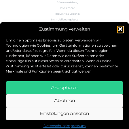
Bürovermietung
Investment
Industrie & Logistik
Immobilienangebote
Büroflächenrechner
Zustimmung verwalten
Wissen
Kontakt
Um dir ein optimales Erlebnis zu bieten, verwenden wir
Technologien wie Cookies, um Geräteinformationen zu speichern
und/oder darauf zuzugreifen. Wenn du diesen Technologien
5.0
zustimmst, können wir Daten wie das Surfverhalten oder
eindeutige IDs auf dieser Website verarbeiten. Wenn du deine
Bestbewerteter Service
Zustimmung nicht erteilst oder zurückziehst, können bestimmte
verifiziert von: Trustindex
Merkmale und Funktionen beeinträchtigt werden.
Akzeptieren
Allgemeine Geschäftsbedingungen
Datenschutz
Ablehnen
Impressum
Einstellungen ansehen
© 2026
Datenschutz
Impressum