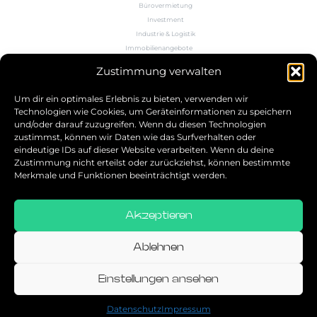
Bürovermietung
Investment
Industrie & Logistik
Immobilienangebote
Büroflächenrechner
Zustimmung verwalten
Wissen
Kontakt
Um dir ein optimales Erlebnis zu bieten, verwenden wir
Technologien wie Cookies, um Geräteinformationen zu speichern
und/oder darauf zuzugreifen. Wenn du diesen Technologien
5.0
zustimmst, können wir Daten wie das Surfverhalten oder
eindeutige IDs auf dieser Website verarbeiten. Wenn du deine
Bestbewerteter Service
Zustimmung nicht erteilst oder zurückziehst, können bestimmte
verifiziert von: Trustindex
Merkmale und Funktionen beeinträchtigt werden.
Akzeptieren
Allgemeine Geschäftsbedingungen
Datenschutz
Ablehnen
Impressum
Einstellungen ansehen
© 2026
Datenschutz
Impressum