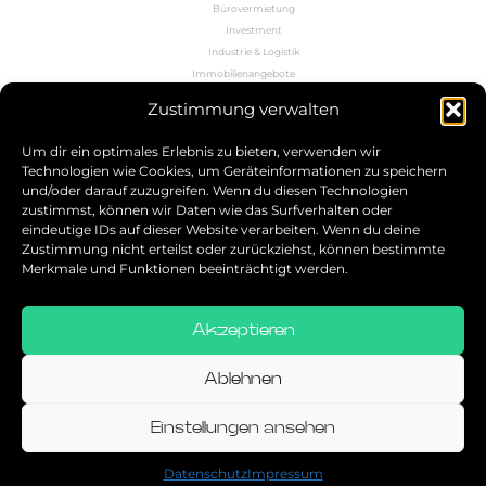
Bürovermietung
Investment
Industrie & Logistik
Immobilienangebote
Büroflächenrechner
Zustimmung verwalten
Wissen
Kontakt
Um dir ein optimales Erlebnis zu bieten, verwenden wir
Technologien wie Cookies, um Geräteinformationen zu speichern
und/oder darauf zuzugreifen. Wenn du diesen Technologien
5.0
zustimmst, können wir Daten wie das Surfverhalten oder
eindeutige IDs auf dieser Website verarbeiten. Wenn du deine
Bestbewerteter Service
Zustimmung nicht erteilst oder zurückziehst, können bestimmte
verifiziert von: Trustindex
Merkmale und Funktionen beeinträchtigt werden.
Akzeptieren
Allgemeine Geschäftsbedingungen
Datenschutz
Ablehnen
Impressum
Einstellungen ansehen
© 2026
Datenschutz
Impressum