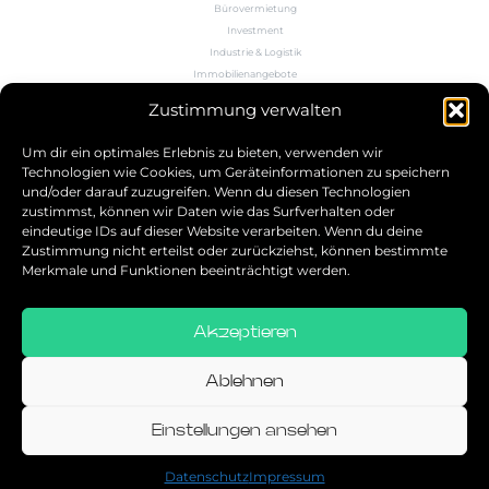
Bürovermietung
Investment
Industrie & Logistik
Immobilienangebote
Büroflächenrechner
Zustimmung verwalten
Wissen
Kontakt
Um dir ein optimales Erlebnis zu bieten, verwenden wir
Technologien wie Cookies, um Geräteinformationen zu speichern
und/oder darauf zuzugreifen. Wenn du diesen Technologien
5.0
zustimmst, können wir Daten wie das Surfverhalten oder
eindeutige IDs auf dieser Website verarbeiten. Wenn du deine
Bestbewerteter Service
Zustimmung nicht erteilst oder zurückziehst, können bestimmte
verifiziert von: Trustindex
Merkmale und Funktionen beeinträchtigt werden.
Akzeptieren
Allgemeine Geschäftsbedingungen
Datenschutz
Ablehnen
Impressum
Einstellungen ansehen
© 2026
Datenschutz
Impressum