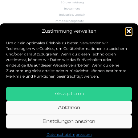
Bürovermietung
Investment
Industrie & Logistik
Immobilienangebote
Büroflächenrechner
Zustimmung verwalten
Wissen
Kontakt
Um dir ein optimales Erlebnis zu bieten, verwenden wir
Technologien wie Cookies, um Geräteinformationen zu speichern
und/oder darauf zuzugreifen. Wenn du diesen Technologien
5.0
zustimmst, können wir Daten wie das Surfverhalten oder
eindeutige IDs auf dieser Website verarbeiten. Wenn du deine
Bestbewerteter Service
Zustimmung nicht erteilst oder zurückziehst, können bestimmte
verifiziert von: Trustindex
Merkmale und Funktionen beeinträchtigt werden.
Akzeptieren
Allgemeine Geschäftsbedingungen
Datenschutz
Ablehnen
Impressum
Einstellungen ansehen
© 2026
Datenschutz
Impressum