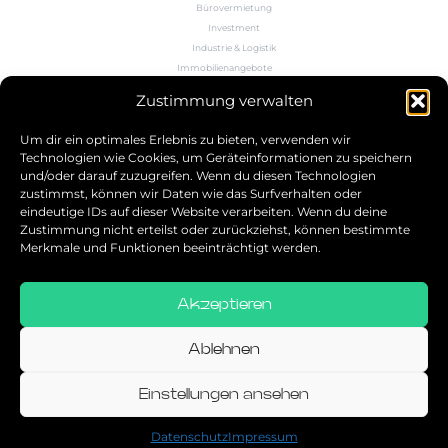
Bürovermietung
Investment
Industrie & Logistik
Immobilienangebote
Büroflächenrechner
Zustimmung verwalten
Wissen
Kontakt
Um dir ein optimales Erlebnis zu bieten, verwenden wir
Technologien wie Cookies, um Geräteinformationen zu speichern
und/oder darauf zuzugreifen. Wenn du diesen Technologien
5.0
zustimmst, können wir Daten wie das Surfverhalten oder
eindeutige IDs auf dieser Website verarbeiten. Wenn du deine
Bestbewerteter Service
Zustimmung nicht erteilst oder zurückziehst, können bestimmte
verifiziert von: Trustindex
Merkmale und Funktionen beeinträchtigt werden.
Akzeptieren
Allgemeine Geschäftsbedingungen
Datenschutz
Ablehnen
Impressum
Einstellungen ansehen
© 2026
Datenschutz
Impressum