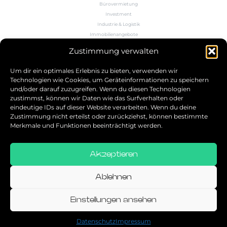
Bürovermietung
Investment
Industrie & Logistik
Immobilienangebote
Büroflächenrechner
Zustimmung verwalten
Wissen
Kontakt
Um dir ein optimales Erlebnis zu bieten, verwenden wir
Technologien wie Cookies, um Geräteinformationen zu speichern
und/oder darauf zuzugreifen. Wenn du diesen Technologien
5.0
zustimmst, können wir Daten wie das Surfverhalten oder
eindeutige IDs auf dieser Website verarbeiten. Wenn du deine
Bestbewerteter Service
Zustimmung nicht erteilst oder zurückziehst, können bestimmte
verifiziert von: Trustindex
Merkmale und Funktionen beeinträchtigt werden.
Akzeptieren
Allgemeine Geschäftsbedingungen
Datenschutz
Ablehnen
Impressum
Einstellungen ansehen
© 2026
Datenschutz
Impressum