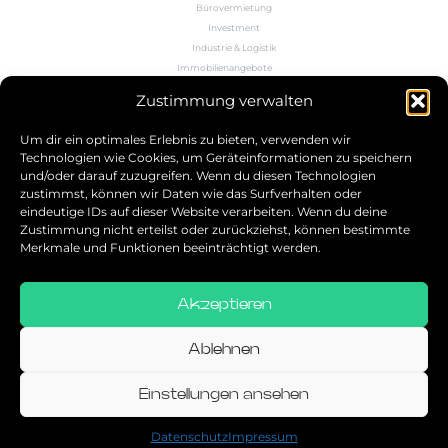
Bürovermietung
Investment
Industrie & Logistik
Immobilienangebote
Büroflächenrechner
Zustimmung verwalten
Wissen
Kontakt
Um dir ein optimales Erlebnis zu bieten, verwenden wir
Technologien wie Cookies, um Geräteinformationen zu speichern
und/oder darauf zuzugreifen. Wenn du diesen Technologien
5.0
zustimmst, können wir Daten wie das Surfverhalten oder
eindeutige IDs auf dieser Website verarbeiten. Wenn du deine
Bestbewerteter Service
Zustimmung nicht erteilst oder zurückziehst, können bestimmte
verifiziert von: Trustindex
Merkmale und Funktionen beeinträchtigt werden.
Akzeptieren
Allgemeine Geschäftsbedingungen
Datenschutz
Ablehnen
Impressum
Einstellungen ansehen
© 2026
Datenschutz
Impressum