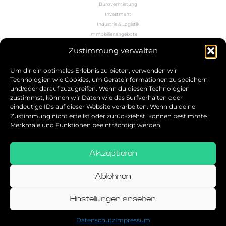
Bürovermietung
Investment
Industrie & Logistik
Immobilienangebote
Büroflächenrechner
Zustimmung verwalten
Wissen
Kontakt
Um dir ein optimales Erlebnis zu bieten, verwenden wir
Technologien wie Cookies, um Geräteinformationen zu speichern
und/oder darauf zuzugreifen. Wenn du diesen Technologien
5.0
zustimmst, können wir Daten wie das Surfverhalten oder
eindeutige IDs auf dieser Website verarbeiten. Wenn du deine
Bestbewerteter Service
Zustimmung nicht erteilst oder zurückziehst, können bestimmte
verifiziert von: Trustindex
Merkmale und Funktionen beeinträchtigt werden.
Akzeptieren
Allgemeine Geschäftsbedingungen
Datenschutz
Ablehnen
Impressum
Einstellungen ansehen
© 2026
Datenschutz
Impressum