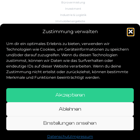
Bürovermietung
Investment
Industrie & Logistik
Immobilienangebote
Büroflächenrechner
Zustimmung verwalten
Wissen
Kontakt
Um dir ein optimales Erlebnis zu bieten, verwenden wir
Technologien wie Cookies, um Geräteinformationen zu speichern
und/oder darauf zuzugreifen. Wenn du diesen Technologien
5.0
zustimmst, können wir Daten wie das Surfverhalten oder
eindeutige IDs auf dieser Website verarbeiten. Wenn du deine
Bestbewerteter Service
Zustimmung nicht erteilst oder zurückziehst, können bestimmte
verifiziert von: Trustindex
Merkmale und Funktionen beeinträchtigt werden.
Akzeptieren
Allgemeine Geschäftsbedingungen
Datenschutz
Ablehnen
Impressum
Einstellungen ansehen
© 2026
Datenschutz
Impressum