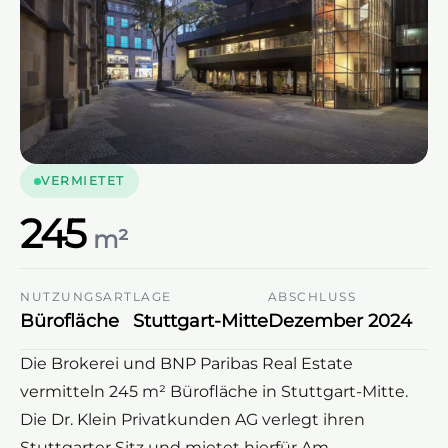
VERMIETET
245
m²
NUTZUNGSART
LAGE
ABSCHLUSS
Bürofläche
Stuttgart-Mitte
Dezember 2024
Die Brokerei und BNP Paribas Real Estate
vermitteln 245 m² Bürofläche in Stuttgart-Mitte.
Die Dr. Klein Privatkunden AG verlegt ihren
Stuttgarter Sitz und mietet hierfür Am